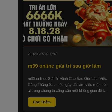
với m99 online!
2026/06/05 02:17:40
m99 online giải trí sau giờ làm
m99 online: Giải Trí Đỉnh Cao Sau Giờ Làm Việc
Căng Thẳng Sau một ngày dài làm việc mệt mỏi,
ai trong chúng ta cũng cần một không gian để thư
giãn, giải tỏa căng thẳng và nạp lại năng lượng.
Đọc Thêm
Trong bối