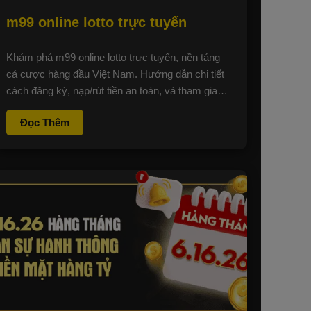
m99 online lotto trực tuyến
Khám phá m99 online lotto trực tuyến, nền tảng
cá cược hàng đầu Việt Nam. Hướng dẫn chi tiết
cách đăng ký, nạp/rút tiền an toàn, và tham gia
các trò chơi lotto, thể thao, casino, nổ hũ hấp dẫn.
Đọc Thêm
Tận hưởng khuyến mãi độc quyền, giao diện di
động mượt mà và hỗ trợ 24/7. Đăng ký ngay để
nhận ưu đãi và trải nghiệm giải trí đỉnh cao cùng
m99 online!