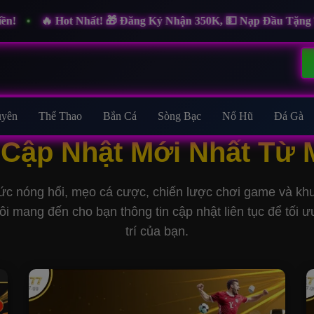
ất! 🎁 Đăng Ký Nhận 350K, 💵 Nạp Đầu Tặng Thêm 500K, ⭐ Th
uyên
Thể Thao
Bắn Cá
Sòng Bạc
Nổ Hũ
Đá Gà
 Cập Nhật Mới Nhất Từ 
ức nóng hổi, mẹo cá cược, chiến lược chơi game và kh
i mang đến cho bạn thông tin cập nhật liên tục để tối ưu
trí của bạn.