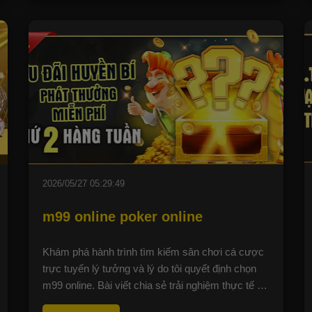
bảo mật tiên tiến. Bắt đầu hành trình giải trí không
giới hạn của bạn với m99 online ngay trên thiết bị
di động!
2026/05/27 05:29:49
m99 online poker online
Khám phá hành trình tìm kiếm sân chơi cá cược
trực tuyến lý tưởng và lý do tôi quyết định chọn
m99 online. Bài viết chia sẻ trải nghiệm thực tế về
giao diện di động tối ưu, sự đa dạng trò chơi như