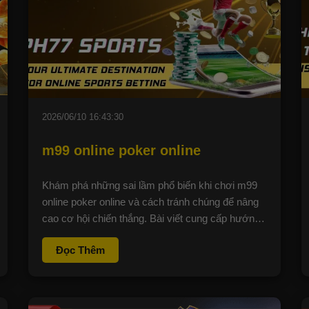
2026/06/10 16:43:30
m99 online poker online
Khám phá những sai lầm phổ biến khi chơi m99
online poker online và cách tránh chúng để nâng
cao cơ hội chiến thắng. Bài viết cung cấp hướng
dẫn toàn diện từ quản lý vốn, chiến lược chơi,
Đọc Thêm
đến quy trình đăng ký và nạp rút tiền an toàn tại
m99 online, một nền tảng cá cược tối ưu cho di
động. Tìm hiểu cách tối ưu hóa trải nghiệm chơi,
tận dụng các khuyến mãi hấp dẫn và những lời