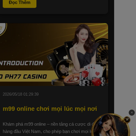
Đọc Thêm
giải thích chi tiết về m99 online, cách đăng ký dễ
dàng, các phương thức thanh toán an toàn
(ZaloPay, MoMo, Visa), cùng đội ngũ hỗ trợ
chuyên nghiệp và vô vàn khuyến mãi hấp dẫn.
Tối ưu cho di động, m99 online là lựa chọn hoàn
hảo cho những ai tìm kiếm giải trí cá cược uy tín
và tiện lợi. Đăng ký ngay để nhận ưu đãi!
2026/05/18 01:29:39
m99 online chơi mọi lúc mọi nơi
×
Khám phá m99 online – nền tảng cá cược di động
hàng đầu Việt Nam, cho phép bạn chơi mọi lúc