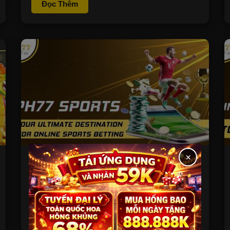
Đọc Thêm
Thể Thao, Casino, Nổ Hũ, Bắn cá, cùng với các
chương trình khuyến mãi hấp dẫn và hệ thống
thanh toán tiện lợi qua ZaloPay, MoMo. Đọc để
hiểu những thay đổi trong suy nghĩ của tôi, phân
tích ưu nhược điểm, và nhận lời khuyên thiết
thực khi tham gia m99 online – một trang web cá
cược đáng tin cậy tại Việt Nam.
×
2026/05/20 05:29:20
m99 online sau giờ làm
Khám phá m99 online – nền tảng giải trí cá cược
trực tuyến hàng đầu tại Việt Nam. Tìm hiểu cách