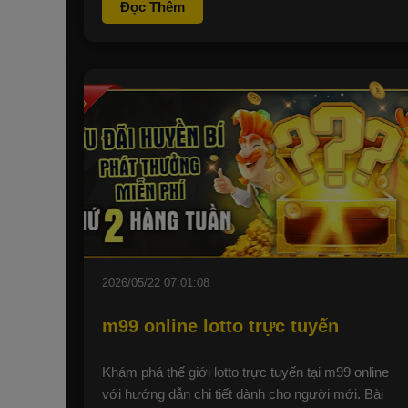
Đọc Thêm
tuyến mượt mà trên di động, đa dạng phương
thức thanh toán và các chương trình khuyến mãi
độc quyền. Bắt đầu hành trình cá cược của bạn
với m99 online ngay hôm nay để không bỏ lỡ
những ưu đãi tuyệt vời!
2026/05/22 07:01:08
m99 online lotto trực tuyến
Khám phá thế giới lotto trực tuyến tại m99 online
với hướng dẫn chi tiết dành cho người mới. Bài