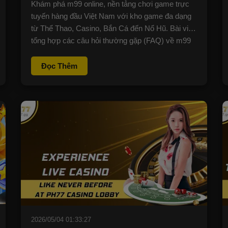
Khám phá m99 online, nền tảng chơi game trực
tuyến hàng đầu Việt Nam với kho game đa dạng
từ Thể Thao, Casino, Bắn Cá đến Nổ Hũ. Bài viết
tổng hợp các câu hỏi thường gặp (FAQ) về m99
online, cung cấp hướng dẫn chi tiết về cách đăng
ký, đăng nhập, nạp rút tiền an toàn và hiệu quả.
Đọc Thêm
Tìm hiểu về các ưu điểm nổi bật, chính sách
khuyến mãi hấp dẫn, phương thức thanh toán linh
hoạt như ZaloPay, MoMo, và đối tác game uy tín
như JILI, Play’n GO. Nền tảng được tối ưu cho di
động, đảm bảo trải nghiệm mượt mà và bảo mật
tuyệt đối. Đừng bỏ lỡ cơ hội tham gia cộng đồng
giải trí sôi động và nhận ưu đãi độc quyền từ m99
online ngay hôm nay!
2026/05/04 01:33:27