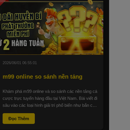
2026/06/01 06:55:01
m99 online so sánh nền tảng
Khám phá m99 online và so sánh các nền tảng cá
cược trực tuyến hàng đầu tại Việt Nam. Bài viết đi
sâu vào các loại hình giải trí phổ biến như bắn cá,
casino, nổ hũ, phân tích ưu nhược điểm và cung
Đọc Thêm
cấp tiêu chí lựa chọn nền tảng uy tín. Tìm hiểu về
quy trình đăng ký, phương thức thanh toán linh