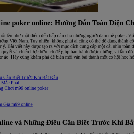
line poker online: Hướng Dẫn Toàn Diện C
nổi lên như một điểm đến hấp dẫn cho những người đam mê poker. Với sự
hị trường Việt Nam. Tuy nhiên, không phải ai cũng có thể dễ dàng thành
ư ý. Bài viết này được tạo ra với mục đích cung cấp một cái nhìn toàn
 quyết và chiến lược hữu ích để giúp bạn tránh được những sai lầm đó. 
ker ảo. Hãy cùng khám phá để biến mỗi ván bài thành một cơ hội học hỏ
u Cần Biết Trước Khi Bắt Đầu
 Mắc Phải
g Chơi m99 online poker
 Gia m99 online
line và Những Điều Cần Biết Trước Khi Bắ