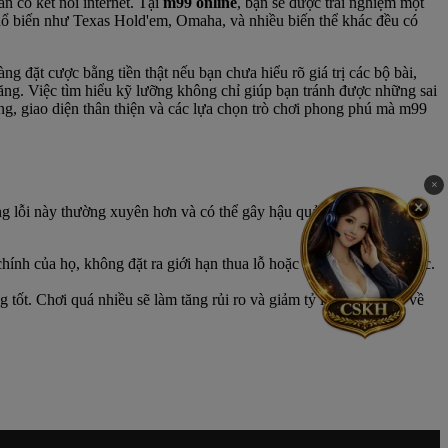
n có kết nối internet. Tại
m99 online
, bạn sẽ được trải nghiệm một
 phổ biến như Texas Hold'em, Omaha, và nhiều biến thể khác đều có
ng đặt cược bằng tiền thật nếu bạn chưa hiểu rõ giá trị các bộ bài,
ng. Việc tìm hiểu kỹ lưỡng không chỉ giúp bạn tránh được những sai
ng, giao diện thân thiện và các lựa chọn trò chơi phong phú mà m99
×
ng lỗi này thường xuyên hơn và có thể gây hậu quả nghiêm trọng.
chính của họ, không đặt ra giới hạn thua lỗ hoặc mục tiêu thắng cược.
 tốt. Chơi quá nhiều sẽ làm tăng rủi ro và giảm tỷ lệ thắng cược về