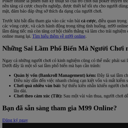
Poker online là phiên bản kỹ thuật số của trò chơi bài poker truyền t
nền tảng cá cược chuyên nghiệp, được thiết kế tối ưu cho người dùng 
mặt, đảm bảo đáp ứng sở thích đa dạng của người chơi.
Trước khi bắt đầu tham gia vào các ván bài
cá cược
, điều quan trọng
các vòng cược, và cách hành động trong từng tình huống. m99 online
lầm đáng tiếc mà còn tăng cơ hội chiến thắng và làm cho trải nghiệm
online mang lại.
Tìm hiểu thêm về m99 online
.
Những Sai Lầm Phổ Biến Mà Người Chơi 
Ngay cả những người chơi có kinh nghiệm cũng có thể mắc phải sai 
Dưới đây là một số sai lầm phổ biến mà bạn cần tránh:
Quản lý vốn (Bankroll Management) kém:
Đây là sai lầm ch
Điều này dẫn đến việc nhanh chóng cạn kiệt vốn và mất kiểm s
Chơi quá nhiều ván bài:
Sự thiếu kiên nhẫn khiến người chơi 
lâu dài.
Chơi theo cảm xúc (Tilt):
Sau một vài ván thua, người chơi dễ 
Bạn đã sẵn sàng tham gia M99 Online?
Đăng ký ngay