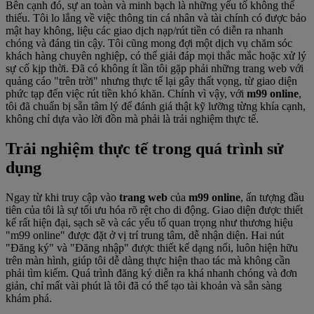
Bên cạnh đó, sự an toàn và minh bạch là những yếu tố không thể
thiếu. Tôi lo lắng về việc thông tin cá nhân và tài chính có được bảo
mật hay không, liệu các giao dịch nạp/rút tiền có diễn ra nhanh
chóng và đáng tin cậy. Tôi cũng mong đợi một dịch vụ chăm sóc
khách hàng chuyên nghiệp, có thể giải đáp mọi thắc mắc hoặc xử lý
sự cố kịp thời. Đã có không ít lần tôi gặp phải những trang web với
quảng cáo "trên trời" nhưng thực tế lại gây thất vọng, từ giao diện
phức tạp đến việc rút tiền khó khăn. Chính vì vậy, với
m99 online
,
tôi đã chuẩn bị sẵn tâm lý để đánh giá thật kỹ lưỡng từng khía cạnh,
không chỉ dựa vào lời đồn mà phải là trải nghiệm thực tế.
Trải nghiệm thực tế trong quá trình sử
dụng
Ngay từ khi truy cập vào
trang web
của
m99 online
, ấn tượng đầu
tiên của tôi là sự tối ưu hóa rõ rệt cho di động. Giao diện được thiết
kế rất hiện đại, sạch sẽ và các yếu tố quan trọng như thương hiệu
"m99 online" được đặt ở vị trí trung tâm, dễ nhận diện. Hai nút
"Đăng ký" và "Đăng nhập" được thiết kế dạng nổi, luôn hiện hữu
trên màn hình, giúp tôi dễ dàng thực hiện thao tác mà không cần
phải tìm kiếm. Quá trình đăng ký diễn ra khá nhanh chóng và đơn
giản, chỉ mất vài phút là tôi đã có thể tạo tài khoản và sẵn sàng
khám phá.