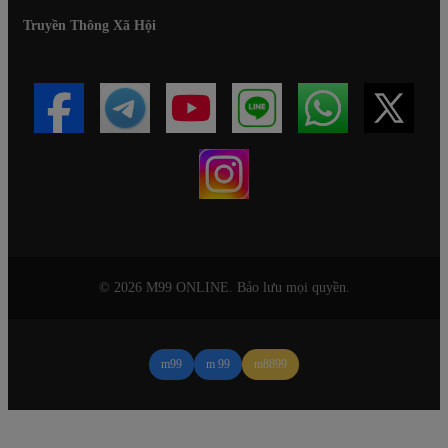
Truyền Thông Xã Hội
©
2026
M99 ONLINE. Bảo lưu mọi quyền.
m99
m 99
m8899