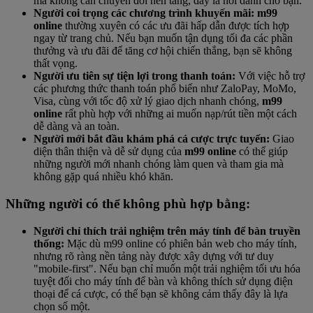
mà không cần chuyển đổi nền tảng, đây là nơi dành cho bạn.
Người coi trọng các chương trình khuyến mãi:
m99
online
thường xuyên có các ưu đãi hấp dẫn được tích hợp
ngay từ trang chủ. Nếu bạn muốn tận dụng tối đa các phần
thưởng và ưu đãi để tăng cơ hội chiến thắng, bạn sẽ không
thất vọng.
Người ưu tiên sự tiện lợi trong thanh toán:
Với việc hỗ trợ
các phương thức thanh toán phổ biến như ZaloPay, MoMo,
Visa, cùng với tốc độ xử lý giao dịch nhanh chóng,
m99
online
rất phù hợp với những ai muốn nạp/rút tiền một cách
dễ dàng và an toàn.
Người mới bắt đầu khám phá cá cược trực tuyến:
Giao
diện thân thiện và dễ sử dụng của
m99 online
có thể giúp
những người mới nhanh chóng làm quen và tham gia mà
không gặp quá nhiều khó khăn.
Những người có thể không phù hợp bằng:
Người chỉ thích trải nghiệm trên máy tính để bàn truyền
thống:
Mặc dù m99 online có phiên bản web cho máy tính,
nhưng rõ ràng nền tảng này được xây dựng với tư duy
"mobile-first". Nếu bạn chỉ muốn một trải nghiệm tối ưu hóa
tuyệt đối cho máy tính để bàn và không thích sử dụng điện
thoại để cá cược, có thể bạn sẽ không cảm thấy đây là lựa
chọn số một.