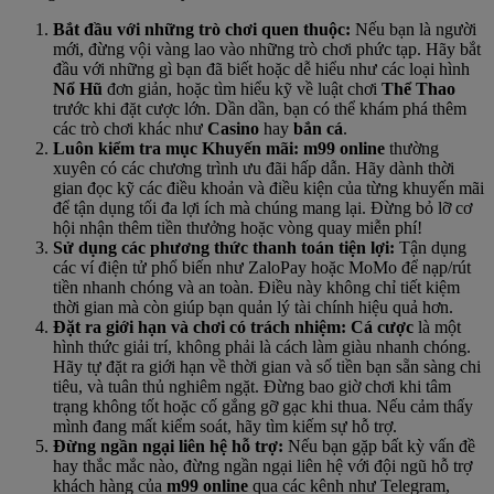
Bắt đầu với những trò chơi quen thuộc:
Nếu bạn là người
mới, đừng vội vàng lao vào những trò chơi phức tạp. Hãy bắt
đầu với những gì bạn đã biết hoặc dễ hiểu như các loại hình
Nổ Hũ
đơn giản, hoặc tìm hiểu kỹ về luật chơi
Thể Thao
trước khi đặt cược lớn. Dần dần, bạn có thể khám phá thêm
các trò chơi khác như
Casino
hay
bắn cá
.
Luôn kiểm tra mục Khuyến mãi:
m99 online
thường
xuyên có các chương trình ưu đãi hấp dẫn. Hãy dành thời
gian đọc kỹ các điều khoản và điều kiện của từng khuyến mãi
để tận dụng tối đa lợi ích mà chúng mang lại. Đừng bỏ lỡ cơ
hội nhận thêm tiền thưởng hoặc vòng quay miễn phí!
Sử dụng các phương thức thanh toán tiện lợi:
Tận dụng
các ví điện tử phổ biến như ZaloPay hoặc MoMo để nạp/rút
tiền nhanh chóng và an toàn. Điều này không chỉ tiết kiệm
thời gian mà còn giúp bạn quản lý tài chính hiệu quả hơn.
Đặt ra giới hạn và chơi có trách nhiệm:
Cá cược
là một
hình thức giải trí, không phải là cách làm giàu nhanh chóng.
Hãy tự đặt ra giới hạn về thời gian và số tiền bạn sẵn sàng chi
tiêu, và tuân thủ nghiêm ngặt. Đừng bao giờ chơi khi tâm
trạng không tốt hoặc cố gắng gỡ gạc khi thua. Nếu cảm thấy
mình đang mất kiểm soát, hãy tìm kiếm sự hỗ trợ.
Đừng ngần ngại liên hệ hỗ trợ:
Nếu bạn gặp bất kỳ vấn đề
hay thắc mắc nào, đừng ngần ngại liên hệ với đội ngũ hỗ trợ
khách hàng của
m99 online
qua các kênh như Telegram,