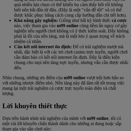
quá nhiều lựa chọn có thể khiến họ cảm thấy bối rối không
biết nên bắt đầu từ đâu. (Đây là một "vấn đề tốt" và có thể
được khắc phục bằng cách cung cấp hướng dẫn chi tiết hơn).
Khả năng gây nghiện:
Giống như bất kỳ hình thức
cá cược
nào, việc tham gia vào
m99 online
cũng tiềm ẩn nguy cơ gây
nghiện nếu người chơi không có ý thức kiểm soát. Đây không
phải là lỗi của nền tảng, mà là một lưu ý quan trọng về trách
nhiệm cá nhân.
Cần kết nối internet ổn định:
Để có trải nghiệm mượt mà
nhất, đặc biệt là với các trò chơi casino trực tuyến, người chơi
cần đảm bảo có kết nối internet ổn định. Đây là điều kiện
chung cho mọi nền tảng trực tuyến, nhưng vẫn cần được nhắc
đến.
Nhìn chung, những ưu điểm của
m99 online
vượt trội hơn hẳn so
với những nhược điểm nhỏ. Nền tảng này đã làm rất tốt trong việc
mang lại một trải nghiệm cá cược trực tuyến toàn diện và chất
lượng.
Lời khuyên thiết thực
Dựa trên hành trình trải nghiệm của mình với
m99 online
, tôi có
một vài lời khuyên chân thành dành cho những ai đang hoặc sắp
tham gia vào sân chơi này: