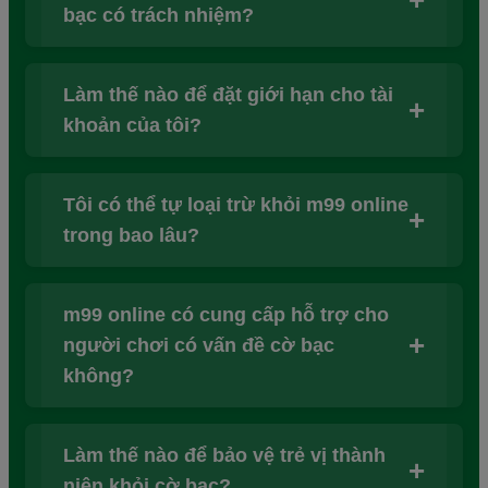
+
bạc có trách nhiệm?
m99 online cung cấp nhiều công cụ như giới
Làm thế nào để đặt giới hạn cho tài
+
hạn đặt cược, giới hạn nạp tiền, tự loại trừ và
khoản của tôi?
kiểm tra thực tế. Chúng tôi cũng áp dụng quy
trình xác minh tuổi nghiêm ngặt và hợp tác với
các tổ chức hỗ trợ cờ bạc có vấn đề để đảm
Bạn có thể đặt giới hạn cho tài khoản của
Tôi có thể tự loại trừ khỏi m99 online
+
bảo một môi trường chơi game an toàn và có
mình bằng cách truy cập phần "Cài đặt tài
trong bao lâu?
trách nhiệm cho tất cả người dùng m99 online.
khoản" hoặc "Cờ bạc có trách nhiệm" trên
trang web m99 online. Tại đó, bạn sẽ tìm thấy
các tùy chọn để thiết lập giới hạn nạp tiền, giới
m99 online cung cấp các tùy chọn tự loại trừ
m99 online có cung cấp hỗ trợ cho
hạn đặt cược và giới hạn thời gian chơi hàng
linh hoạt, từ các khoảng thời gian ngắn như 24
+
người chơi có vấn đề cờ bạc
ngày, hàng tuần hoặc hàng tháng.
giờ, 1 tuần, 1 tháng, đến các khoảng thời gian
không?
dài hơn như 6 tháng, 1 năm, hoặc thậm chí
vĩnh viễn. Bạn có thể chọn khoảng thời gian
phù hợp nhất với nhu cầu của mình trong phần
Có, m99 online không trực tiếp cung cấp dịch
Làm thế nào để bảo vệ trẻ vị thành
cài đặt tài khoản.
+
vụ tư vấn chuyên nghiệp nhưng chúng tôi
niên khỏi cờ bạc?