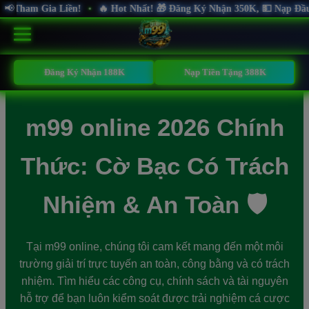
📢
•
iền!
🔥 Hot Nhất! 🎁 Đăng Ký Nhận 350K, 💵 Nạp Đầu Tặng Thêm 5
Đăng Ký Nhận 188K
Nạp Tiền Tặng 388K
m99 online 2026 Chính
Thức: Cờ Bạc Có Trách
Nhiệm & An Toàn 🛡️
Tại m99 online, chúng tôi cam kết mang đến một môi
trường giải trí trực tuyến an toàn, công bằng và có trách
nhiệm. Tìm hiểu các công cụ, chính sách và tài nguyên
hỗ trợ để bạn luôn kiểm soát được trải nghiệm cá cược