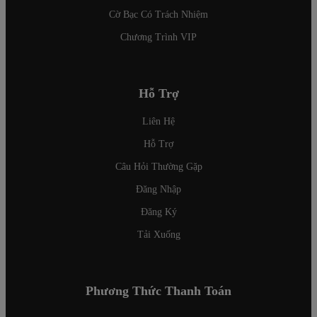
Cờ Bạc Có Trách Nhiệm
Chương Trình VIP
Hỗ Trợ
Liên Hệ
Hỗ Trợ
Câu Hỏi Thường Gặp
Đăng Nhập
Đăng Ký
Tải Xuống
Phương Thức Thanh Toán