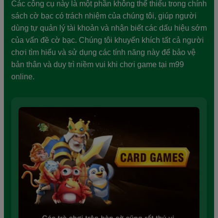
Các công cụ này là một phần không thể thiếu trong chính
sách cờ bạc có trách nhiệm của chúng tôi, giúp người
dùng tự quản lý tài khoản và nhận biết các dấu hiệu sớm
của vấn đề cờ bạc. Chúng tôi khuyến khích tất cả người
chơi tìm hiểu và sử dụng các tính năng này để bảo vệ
bản thân và duy trì niềm vui khi chơi game tại m99
online.