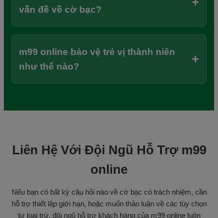
+
vấn đề về cờ bạc?
bí mật và nguồn lực cho những người đang gặp vấn
đề với cờ bạc. Đừng ngần ngại liên hệ với họ để
Các dấu hiệu có thể bao gồm việc chi tiêu quá khả
được hỗ trợ chuyên sâu và đáng tin cậy.
năng, cảm thấy cần phải cá cược nhiều hơn để có
m99 online bảo vệ trẻ vị thành niên
+
cùng cảm giác phấn khích, cố gắng che giấu mức
như thế nào?
độ cá cược, hoặc cờ bạc ảnh hưởng tiêu cực đến
các mối quan hệ và công việc. m99 online khuyến
m99 online nghiêm cấm người dưới 18 tuổi tham
khích bạn thực hiện bài kiểm tra tự đánh giá để có
gia cá cược. Chúng tôi sử dụng các quy trình xác
cái nhìn rõ hơn về tình hình của mình.
minh độ tuổi nghiêm ngặt và khuyến nghị phụ huynh
sử dụng phần mềm lọc để ngăn chặn trẻ vị thành
niên truy cập các trang web cờ bạc. Bảo vệ trẻ em là
Liên Hệ Với Đội Ngũ Hỗ Trợ m99
một phần không thể thiếu trong chính sách cờ bạc
có trách nhiệm của chúng tôi.
online
Nếu bạn có bất kỳ câu hỏi nào về cờ bạc có trách nhiệm, cần
hỗ trợ thiết lập giới hạn, hoặc muốn thảo luận về các tùy chọn
tự loại trừ, đội ngũ hỗ trợ khách hàng của m99 online luôn