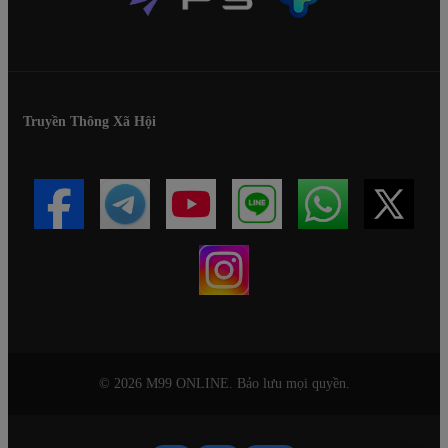
Truyền Thông Xã Hội
©
2026
M99 ONLINE. Bảo lưu mọi quyền.