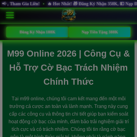
📢
•
a Liền!
🔥 Hot Nhất! 🎁 Đăng Ký Nhận 350K, 💵 Nạp Đầu Tặng Thê
Đăng Ký Nhận 188K
Nạp Tiền Tặng 388K
M99 Online 2026 | Công Cụ &
Hỗ Trợ Cờ Bạc Trách Nhiệm
Chính Thức
Tại m99 online, chúng tôi cam kết mang đến một môi
trường cá cược an toàn và lành mạnh. Trang này cung
cấp các công cụ và thông tin chi tiết giúp bạn kiểm soát
hoạt động cờ bạc của mình, đảm bảo trải nghiệm giải trí
tích cực và có trách nhiệm. Chúng tôi tin rằng cờ bạc
nên là một hình thức giải trí, không phải là gánh nặng.