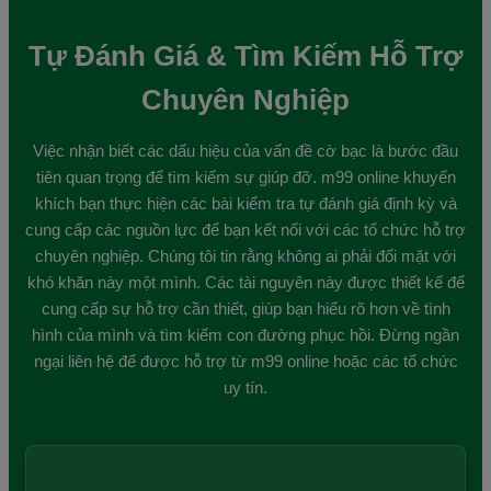
Tự Đánh Giá & Tìm Kiếm Hỗ Trợ
Chuyên Nghiệp
Việc nhận biết các dấu hiệu của vấn đề cờ bạc là bước đầu
tiên quan trọng để tìm kiếm sự giúp đỡ. m99 online khuyến
khích bạn thực hiện các bài kiểm tra tự đánh giá định kỳ và
cung cấp các nguồn lực để bạn kết nối với các tổ chức hỗ trợ
chuyên nghiệp. Chúng tôi tin rằng không ai phải đối mặt với
khó khăn này một mình. Các tài nguyên này được thiết kế để
cung cấp sự hỗ trợ cần thiết, giúp bạn hiểu rõ hơn về tình
hình của mình và tìm kiếm con đường phục hồi. Đừng ngần
ngại liên hệ để được hỗ trợ từ m99 online hoặc các tổ chức
uy tín.