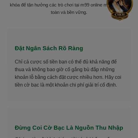
khóa để tận hưởng các trò chơi tại m99 online một cách an
toàn và bền vững.
Đặt Ngân Sách Rõ Ràng
Chỉ cá cược số tiền bạn có thể đủ khả năng để
thua và không bao giờ cố gắng bù đắp những
khoản lỗ bằng cách đặt cược nhiều hơn. Hãy coi
tiền cờ bạc là một khoản chi phí giải trí cố định.
Đừng Coi Cờ Bạc Là Nguồn Thu Nhập