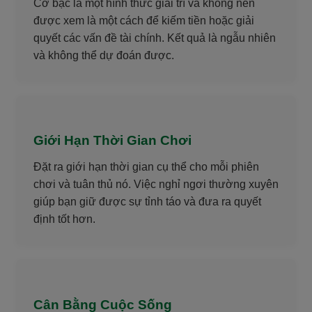
Cờ bạc là một hình thức giải trí và không nên
được xem là một cách để kiếm tiền hoặc giải
quyết các vấn đề tài chính. Kết quả là ngẫu nhiên
và không thể dự đoán được.
Giới Hạn Thời Gian Chơi
Đặt ra giới hạn thời gian cụ thể cho mỗi phiên
chơi và tuân thủ nó. Việc nghỉ ngơi thường xuyên
giúp bạn giữ được sự tỉnh táo và đưa ra quyết
định tốt hơn.
Cân Bằng Cuộc Sống