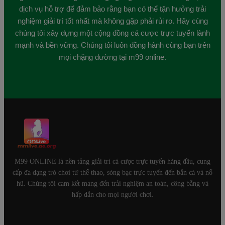
dịch vụ hỗ trợ để đảm bảo rằng bạn có thể tận hưởng trải
nghiệm giải trí tốt nhất mà không gặp phải rủi ro. Hãy cùng
chúng tôi xây dựng một cộng đồng cá cược trực tuyến lành
mạnh và bền vững. Chúng tôi luôn đồng hành cùng bạn trên
mọi chặng đường tại m99 online.
M99 ONLINE là nền tảng giải trí cá cược trực tuyến hàng đầu, cung
cấp đa dạng trò chơi từ thể thao, sòng bạc trực tuyến đến bắn cá và nổ
hũ. Chúng tôi cam kết mang đến trải nghiệm an toàn, công bằng và
hấp dẫn cho mọi người chơi.