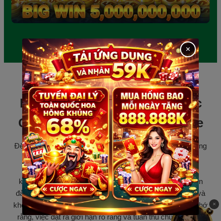
×
Lời Khuyên Vàng Cho Cờ Bạc
Có Trách Nhiệm tại m99 online
Để duy trì một trải nghiệm cá cược tích cực và tránh những
rủi ro tiềm ẩn, m99 online khuyến nghị bạn tuân thủ các
nguyên tắc cờ bạc có trách nhiệm sau đây. Những lời
khuyên này không chỉ giúp bạn kiểm soát tốt hơn mà còn
đảm bảo rằng cờ bạc vẫn là một hình thức giải trí vui vẻ và
không ảnh hưởng tiêu cực đến cuộc sống của bạn. Hãy nhớ
×
rằng, việc đặt ra giới hạn rõ ràng và tuân thủ chúng là chìa