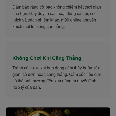
Đảm bảo rằng cờ bạc không chiếm hết thời gian
của bạn. Hãy duy trì các hoạt động xã hội, sở
thích và trách nhiệm khác. m99 online khuyến
khích một lối sống cân bằng.
Không Chơi Khi Căng Thẳng
Tránh cá cược khi bạn đang cảm thấy buồn, tức
giận, cô đơn hoặc căng thẳng. Cảm xúc tiêu cực
có thể ảnh hưởng đến khả năng ra quyết định
hợp lý của bạn.