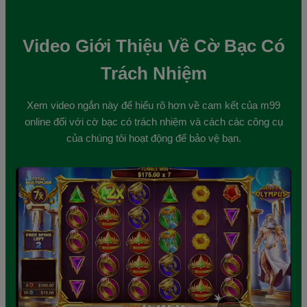
Video Giới Thiệu Về Cờ Bạc Có
Trách Nhiệm
Xem video ngắn này để hiểu rõ hơn về cam kết của m99
online đối với cờ bạc có trách nhiệm và cách các công cụ
của chúng tôi hoạt động để bảo vệ bạn.