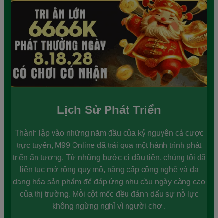
Lịch Sử Phát Triển
Thành lập vào những năm đầu của kỷ nguyên cá cược
trực tuyến, M99 Online đã trải qua một hành trình phát
triển ấn tượng. Từ những bước đi đầu tiên, chúng tôi đã
liên tục mở rộng quy mô, nâng cấp công nghệ và đa
dạng hóa sản phẩm để đáp ứng nhu cầu ngày càng cao
của thị trường. Mỗi cột mốc đều đánh dấu sự nỗ lực
không ngừng nghỉ vì người chơi.