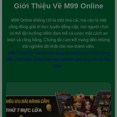
Giới Thiệu Về M99 Online
M99 Online không chỉ là một nhà cái, mà còn là một
cộng đồng giải trí trực tuyến đẳng cấp, nơi người chơi
có thể tận hưởng niềm đam mê cá cược một cách an
toàn và công bằng. Chúng tôi cam kết mang đến những
trải nghiệm tốt nhất cho mọi thành viên.
M99 Online tự hào là nền tảng cá cược trực tuyến hàng
đầu Việt Nam, mang đến trải nghiệm giải trí uy tín và hấp
dẫn.