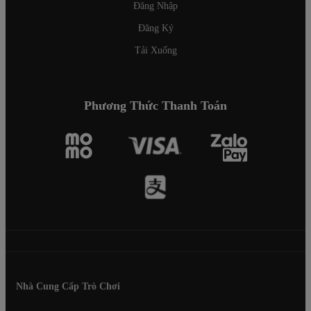
Đăng Nhập
Đăng Ký
Tải Xuống
Phương Thức Thanh Toán
Nhà Cung Cấp Trò Chơi