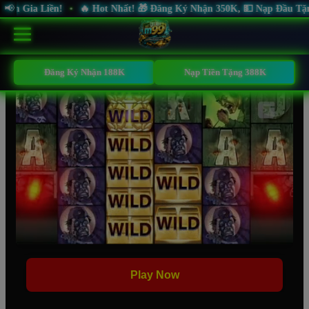
📢
Hot Nhất! 🎁 Đăng Ký Nhận 350K, 💵 Nạp Đầu Tặng Thêm 500K, ⭐ Tha
Đăng Ký Nhận 188K
Nạp Tiền Tặng 388K
Play Now