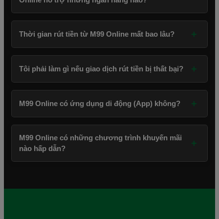
+
Thời gian rút tiền từ M99 Online mất bao lâu?
+
Tôi phải làm gì nếu giao dịch rút tiền bị thất bại?
+
M99 Online có ứng dụng di động (App) không?
M99 Online có những chương trình khuyến mãi
+
nào hấp dẫn?