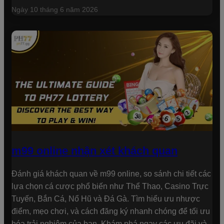
Ngày 10 tháng 6 năm 2026
m99 online nhận xét khách quan
Đánh giá khách quan về m99 online, so sánh chi tiết các
lựa chọn cá cược phổ biến như Thể Thao, Casino Trực
Tuyến, Bắn Cá, Nổ Hũ và Đá Gà. Tìm hiểu ưu nhược
điểm, mẹo chơi, và cách đăng ký nhanh chóng để tối ưu
hóa trải nghiệm của bạn. Khám phá ngay các ưu đãi và